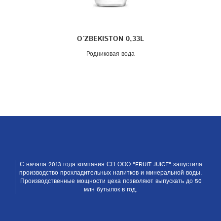
O`ZBEKISTON 0,33L
Родниковая вода
С начала 2013 года компания СП ООО "FRUIT JUICE" запустила
производство прохладительных напитков и ми­неральной воды.
Производственные мощности цеха позволяют выпускать до 50
млн бутылок в год.