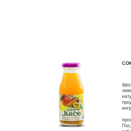
СО
фру
лим
нат
про
инг
про
Пос