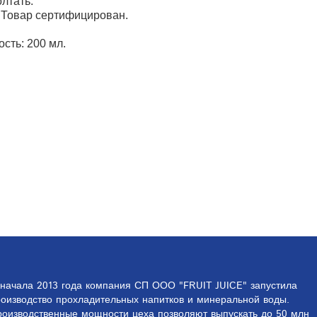
олтать.
Товар сертифицирован.
сть: 200 мл.
начала 2013 года компания СП ООО "FRUIT JUICE" запустила
оизводство прохладительных напитков и ми­неральной воды.
роизводственные мощности цеха позволяют выпускать до 50 млн