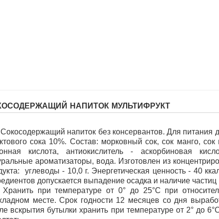
КОСОДЕРЖАЩИЙ НАПИТОК МУЛЬТИФРУКТ
Сокосодержащий напиток без консервантов. Для питания д
ктового сока 10%. Состав: морковный сок, сок манго, сок 
онная кислота, антиокислитель - аскорбиновая кисл
уральные ароматизаторы, вода. Изготовлен из концентриро
дукта: углеводы - 10,0 г. Энергетическая ценность - 40 кк
редиентов допускается выпадение осадка и наличие частиц
Хранить при температуре от 0° до 25°С при относите
хладном месте. Срок годности 12 месяцев со дня выработ
ле вскрытия бутылки хранить при температуре от 2° до 6°