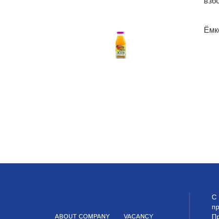
взб
Ёмко
С 
пр
ABOUT COMPANY
VACANCY
П